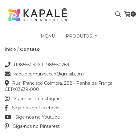
0
MENU
PRODUTOS
Início
/
Contato
11985550326 11 985550269
kapalecomunicacao@gmail.com
Rua: Francisco Coimbra, 282 - Penha de França
CEP:03639-000
Siga-nos no Instagram
Siga-nos no Facebook
Siga-nos no Youtube
Siga-nos no Pinterest