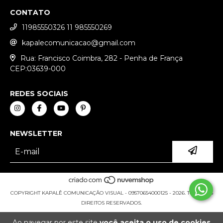
CONTATO
11985550326 11 985550269
kapalecomunicacao@gmail.com
Rua: Francisco Coimbra, 282 - Penha de França
CEP:03639-000
REDES SOCIAIS
NEWSLETTER
COPYRIGHT KAPALÊ COMUNICAÇÃO VISUAL - 09570654000125 - 2026. TODOS OS
DIREITOS RESERVADOS.
Ao navegar por este site
você aceita o uso de cookies