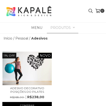
0
MENU
PRODUTOS
Início
/
Pessoal
/
Adesivos
NOVO
11
%
OFF
ADESIVO DECORATIVO
POSIÇÕES DO PILATES
R$238,00
R$268,00
COMPRAR