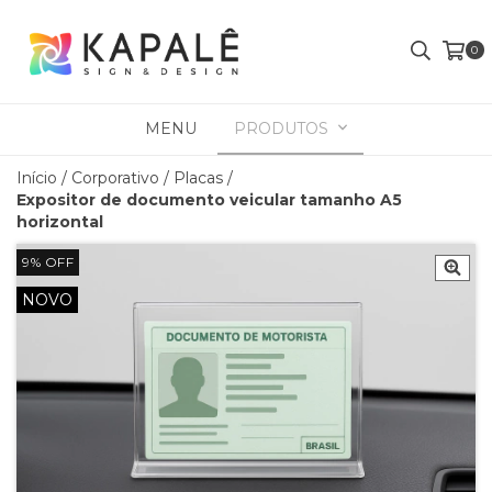
0
MENU
PRODUTOS
Início
/
Corporativo
/
Placas
/
Expositor de documento veicular tamanho A5
horizontal
9
%
OFF
NOVO