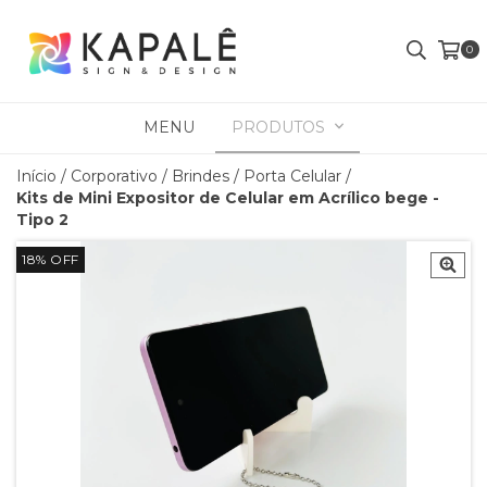
0
MENU
PRODUTOS
Início
/
Corporativo
/
Brindes
/
Porta Celular
/
Kits de Mini Expositor de Celular em Acrílico bege -
Tipo 2
18
%
OFF