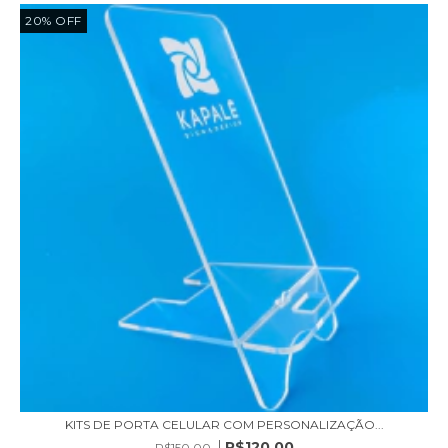
20
%
OFF
KITS DE PORTA CELULAR COM PERSONALIZAÇÃO...
R$120,00
R$150,00