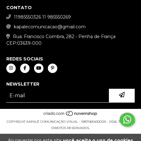
CONTATO
11985550326 11 985550269
kapalecomunicacao@gmail.com
Rua: Francisco Coimbra, 282 - Penha de França
CEP:03639-000
REDES SOCIAIS
NEWSLETTER
COPYRIGHT KAPALÊ COMUNICAÇÃO VISUAL - 09570654000125 - 2026. TODOS OS
DIREITOS RESERVADOS.
Ao navegar por este site
você aceita o uso de cookies