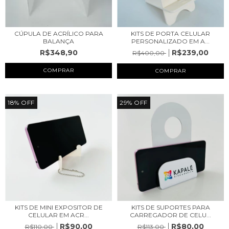
CÚPULA DE ACRÍLICO PARA
KITS DE PORTA CELULAR
BALANÇA
PERSONALIZADO EM A...
R$348,90
R$239,00
R$400,00
COMPRAR
18
%
OFF
29
%
OFF
KITS DE MINI EXPOSITOR DE
KITS DE SUPORTES PARA
CELULAR EM ACR...
CARREGADOR DE CELU...
R$90,00
R$80,00
R$110,00
R$113,00